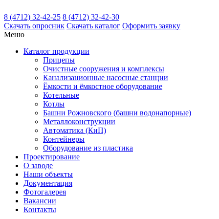
8 (4712) 32-42-25
8 (4712) 32-42-30
Скачать
опросник
Скачать
каталог
Оформить заявку
Меню
Каталог
продукции
Прицепы
Очистные сооружения и комплексы
Канализационные насосные станции
Ёмкости и ёмкостное оборудование
Котельные
Котлы
Башни Рожновского (башни водонапорные)
Металлоконструкции
Автоматика (КиП)
Контейнеры
Оборудование из пластика
Проектирование
О заводе
Наши объекты
Документация
Фотогалерея
Вакансии
Контакты