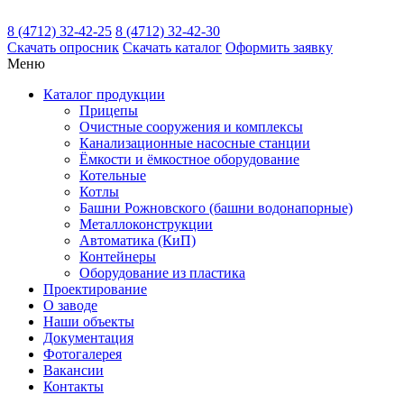
8 (4712) 32-42-25
8 (4712) 32-42-30
Скачать
опросник
Скачать
каталог
Оформить заявку
Меню
Каталог
продукции
Прицепы
Очистные сооружения и комплексы
Канализационные насосные станции
Ёмкости и ёмкостное оборудование
Котельные
Котлы
Башни Рожновского (башни водонапорные)
Металлоконструкции
Автоматика (КиП)
Контейнеры
Оборудование из пластика
Проектирование
О заводе
Наши объекты
Документация
Фотогалерея
Вакансии
Контакты