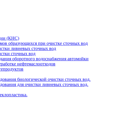
ции (КНС)
амов образующихся при очистке сточных вод
чистки ливневых сточных вод
истки сточных вод
оздания оборотного водоснабжения автомойки
реработке нефтемаслоотходов
фтепродуктов
удования биологической очистки сточных вод.
удования для очистки ливневых сточных вод.
еклопластика.