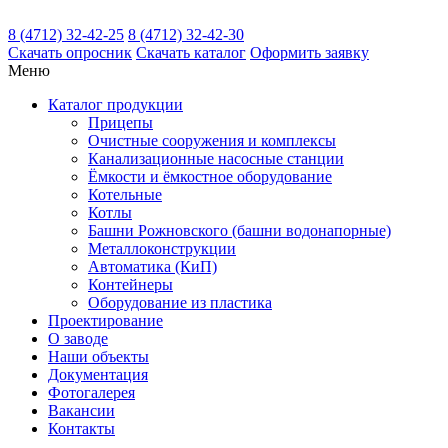
8 (4712) 32-42-25
8 (4712) 32-42-30
Скачать
опросник
Скачать
каталог
Оформить заявку
Меню
Каталог
продукции
Прицепы
Очистные сооружения и комплексы
Канализационные насосные станции
Ёмкости и ёмкостное оборудование
Котельные
Котлы
Башни Рожновского (башни водонапорные)
Металлоконструкции
Автоматика (КиП)
Контейнеры
Оборудование из пластика
Проектирование
О заводе
Наши объекты
Документация
Фотогалерея
Вакансии
Контакты